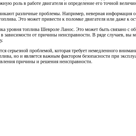
ажную роль в работе двигателя и определение его точной велич
никают различные проблемы. Например, неверная информация о к
топлива. Это может привести к поломке двигателя или даже к ос
а уровня топлива Шевроле Ланос. Это может быть связано с об
в зависимости от причины неисправности. В ряде случаев, вы м
у.
ся серьезной проблемой, которая требует немедленного внимани
плива, но и является важным фактором безопасности при экспл
ыявления причины и решения неисправности.