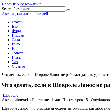
Перейти к содержанию
Search for:
Автопортал для любителей
Статьи
Ваз
Форд
Ниссан
Лада
Рено
Киа
Тойота
Нива
Уаз
О сайте
Что делать, если в Шевроле Ланос не работает датчик уровня т
Что делать, если в Шевроле Ланос не р
Шевроле
Автор
painteradm
На чтение
11 мин
Просмотров
151
Опубликов
Шевроле Ланос — популярная модель автомобиля, разработанна