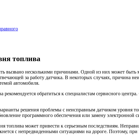
правного
вня топлива
ть вызвано несколькими причинами. Одной из них может быть м
отвечающей за работу датчика. В некоторых случаях, причина н
темой автомобиля.
 рекомендуется обратиться к специалистам сервисного центра.
арианты решения проблемы с неисправным датчиком уровня топл
бновление программного обеспечения или замену электронной с
ня топлива может привести к серьезным последствиям. Неправил
олкнется с непредвиденными ситуациями на дороге. Поэтому, пр