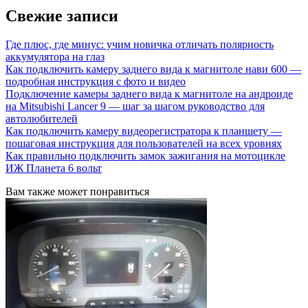
Свежие записи
Где плюс, где минус: учим новичка отличать полярность
аккумулятора на глаз
Как подключить камеру заднего вида к магнитоле нави 600 —
подробная инструкция с фото и видео
Подключение камеры заднего вида к магнитоле на андроиде
на Mitsubishi Lancer 9 — шаг за шагом руководство для
автолюбителей
Как подключить камеру видеорегистратора к планшету —
пошаговая инструкция для пользователей на всех уровнях
Как правильно подключить замок зажигания на мотоцикле
ИЖ Планета 6 вольт
Вам также может понравиться