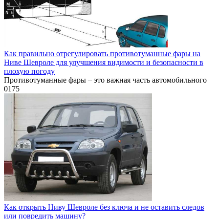
Как правильно отрегулировать противотуманные фары на
Ниве Шевроле для улучшения видимости и безопасности в
плохую погоду
Противотуманные фары – это важная часть автомобильного
0
175
Как открыть Ниву Шевроле без ключа и не оставить следов
или повредить машину?