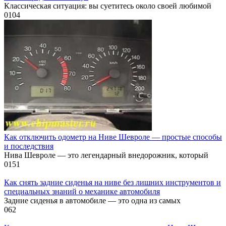
Классическая ситуация: вы суетитесь около своей любимой
0
104
Как отключить одометр на Ниве Шевроле — простые способы
и последствия
Нива Шевроле — это легендарный внедорожник, который
0
151
Как снять задние сиденья на ниве без лишних инструментов и
специальных знаний о механике автомобиля
Задние сиденья в автомобиле — это одна из самых
0
62