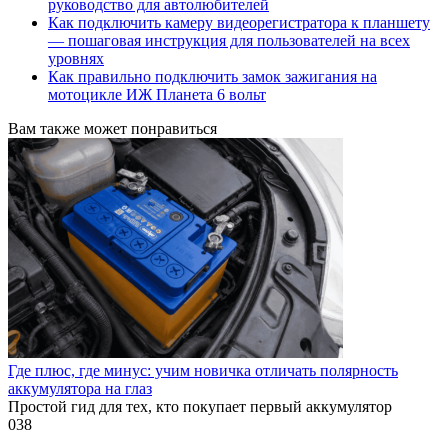
руководство для автолюбителей
Как подключить камеру видеорегистратора к планшету
— пошаговая инструкция для пользователей на всех
уровнях
Как правильно подключить замок зажигания на
мотоцикле ИЖ Планета 6 вольт
Вам также может понравиться
Где плюс, где минус: учим новичка отличать полярность
аккумулятора на глаз
Простой гид для тех, кто покупает первый аккумулятор
0
38