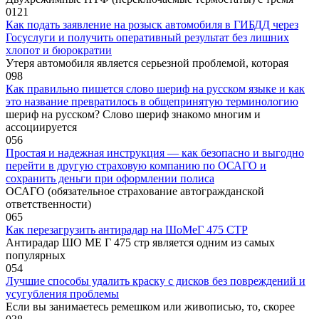
0
121
Как подать заявление на розыск автомобиля в ГИБДД через
Госуслуги и получить оперативный результат без лишних
хлопот и бюрократии
Утеря автомобиля является серьезной проблемой, которая
0
98
Как правильно пишется слово шериф на русском языке и как
это название превратилось в общепринятую терминологию
шериф на русском? Слово шериф знакомо многим и
ассоциируется
0
56
Простая и надежная инструкция — как безопасно и выгодно
перейти в другую страховую компанию по ОСАГО и
сохранить деньги при оформлении полиса
ОСАГО (обязательное страхование автогражданской
ответственности)
0
65
Как перезагрузить антирадар на ШоМеГ 475 СТР
Антирадар ШО МЕ Г 475 стр является одним из самых
популярных
0
54
Лучшие способы удалить краску с дисков без повреждений и
усугубления проблемы
Если вы занимаетесь ремешком или живописью, то, скорее