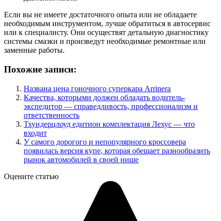
Если вы не имеете достаточного опыта или не обладаете
необходимым инструментом, лучше обратиться в автосервис
или к специалисту. Они осуществят детальную диагностику
системы смазки и произведут необходимые ремонтные или
заменные работы.
Похожие записи:
Названа цена гоночного суперкара Arrinera
Качества, которыми должен обладать водитель-
экспедитор — справедливость, профессионализм и
ответственность
Тхундерцлоуд едитион комплектация Лехус — что
входит
У самого дорогого и непопулярного кроссовера
появилась версия купе, которая обещает разнообразить
рынок автомобилей в своей нише
Оцените статью