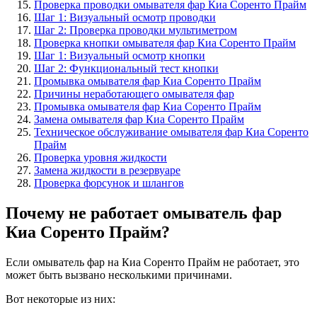
Проверка проводки омывателя фар Киа Соренто Прайм
Шаг 1: Визуальный осмотр проводки
Шаг 2: Проверка проводки мультиметром
Проверка кнопки омывателя фар Киа Соренто Прайм
Шаг 1: Визуальный осмотр кнопки
Шаг 2: Функциональный тест кнопки
Промывка омывателя фар Киа Соренто Прайм
Причины неработающего омывателя фар
Промывка омывателя фар Киа Соренто Прайм
Замена омывателя фар Киа Соренто Прайм
Техническое обслуживание омывателя фар Киа Соренто
Прайм
Проверка уровня жидкости
Замена жидкости в резервуаре
Проверка форсунок и шлангов
Почему не работает омыватель фар
Киа Соренто Прайм?
Если омыватель фар на Киа Соренто Прайм не работает, это
может быть вызвано несколькими причинами.
Вот некоторые из них: