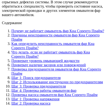
серьезных дефектах системы. В этом случае рекомендуется
обратиться к специалисту, чтобы проверить состояние насоса,
электрической проводки и других элементов омывателя фар
вашего автомобиля.
Содержание
Почему не работает омыватель фар Киа Соренто Прайм?
Причины неисправности омывателя фар Киа Соренто
Прайм
Как определить неисправность омывателя фар Киа
Соренто Прайм?
Что делать, если не работает омыватель фар Киа
Соренто Прайм?
Проверьте уровень омывающей жидкости
Проверьте наличие засоров или повреждений
Проверка предохранителя омывателя фар Киа Соренто
Прайм
Шаг 1: Поиск предохранителя
Шаг 2: Использование инструкции по предохранителям
Шаг 3: Проверка предохранителя
Шаг 4: Проверка работы омывателя фар
Проверка насоса омывателя фар Киа Соренто Прайм
Шаг 1: Проверка напряжения
Шаг 2: Проверка насоса