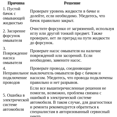
Причина
Решение
1. Пустой
Проверьте уровень жидкости в бачке и
бачок с
долейте, если необходимо. Убедитесь, что
омывающей
бачок правильно закрыт.
жидкостью
Очистите форсунки от загрязнений, используя
2. Засорение
иглу или другой тонкий предмет. Также
форсунок
проверьте, нет ли преград на пути жидкости
омывателя
до форсунок.
3.
Проверьте насос омывателя на наличие
Повреждение
повреждений или засорений. Если
насоса
необходимо, замените насос.
омывателя
4.
Проверьте провода, соединяющие
Неправильное
выключатель омывателя фар с бачком и
подключение
насосом. Убедитесь, что провода подключены
проводов
правильно и нет разрывов.
Если все вышеперечисленные решения не
помогли, возможно, проблема связана с
5. Ошибка в
ошибкой в электрической системе
электрической
автомобиля. В таком случае, для диагностики
системе
и ремонта рекомендуется обратиться к
автомобиля
специалистам в авторизованный сервисный
центр.