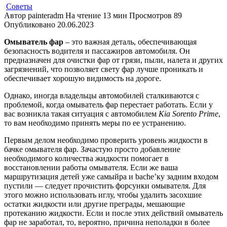
Советы
Автор
painteradm
На чтение
13 мин
Просмотров
89
Опубликовано
20.06.2023
Омыватель фар
– это важная деталь, обеспечивающая
безопасность водителя и пассажиров автомобиля. Он
предназначен для очистки фар от грязи, пыли, налета и других
загрязнений, что позволяет свету фар лучше проникать и
обеспечивает хорошую видимость на дороге.
Однако, иногда владельцы автомобилей сталкиваются с
проблемой, когда омыватель фар перестает работать. Если у
вас возникла такая ситуация с автомобилем
Kia Sorento Prime
,
то вам необходимо принять меры по ее устранению.
Первым делом необходимо проверить уровень жидкости в
бачке омывателя фар. Зачастую просто добавление
необходимого количества жидкости помогает в
восстановлении работы омывателя. Если же ваша
маршрутизация детей уже самыйра и bache’ку задним входом
пустили — следует прочистить форсунки омывателя. Для
этого можно использовать иглу, чтобы удалить засохшие
остатки жидкости или другие преграды, мешающие
протеканию жидкости. Если и после этих действий омыватель
фар не заработал, то, вероятно, причина неполадки в более