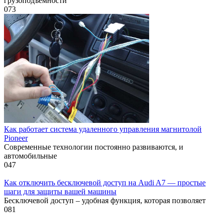
грузоподъемности
0
73
Как работает система удаленного управления магнитолой
Pioneer
Современные технологии постоянно развиваются, и
автомобильные
0
47
Как отключить бесключевой доступ на Audi A7 — простые
шаги для защиты вашей машины
Бесключевой доступ – удобная функция, которая позволяет
0
81