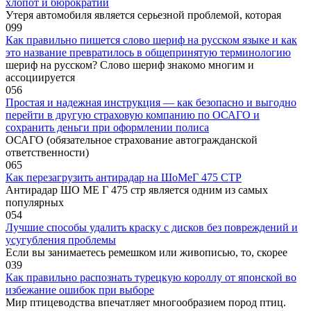
хлопот и бюрократии
Утеря автомобиля является серьезной проблемой, которая
0
99
Как правильно пишется слово шериф на русском языке и как
это название превратилось в общепринятую терминологию
шериф на русском? Слово шериф знакомо многим и
ассоциируется
0
56
Простая и надежная инструкция — как безопасно и выгодно
перейти в другую страховую компанию по ОСАГО и
сохранить деньги при оформлении полиса
ОСАГО (обязательное страхование автогражданской
ответственности)
0
65
Как перезагрузить антирадар на ШоМеГ 475 СТР
Антирадар ШО МЕ Г 475 стр является одним из самых
популярных
0
54
Лучшие способы удалить краску с дисков без повреждений и
усугубления проблемы
Если вы занимаетесь ремешком или живописью, то, скорее
0
39
Как правильно распознать турецкую короллу от японской во
избежание ошибок при выборе
Мир птицеводства впечатляет многообразием пород птиц.