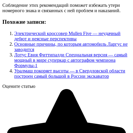
Соблюдение этих рекомендаций поможет избежать утери
номерного знака и связанных с ней проблем и наказаний.
Похожие записи:
Электрический кроссовер Mullen Five — неудачный
дебют и неясные перспективы
Основные причины, по которым автомобиль Ларгус не
заводится
Лотус Евия Фиттипалди Специальная версия — самый
мощный в мире суперкар с автографом чемпиона
Формулы-1
Уралмаш покоряет высоты — в Свердловской области
построен самый большой в России экскаватор
Оцените статью