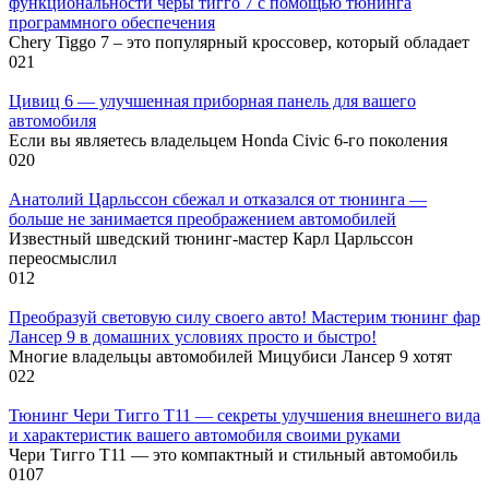
функциональности черы тигго 7 с помощью тюнинга
программного обеспечения
Chery Tiggo 7 – это популярный кроссовер, который обладает
0
21
Цивиц 6 — улучшенная приборная панель для вашего
автомобиля
Если вы являетесь владельцем Honda Civic 6-го поколения
0
20
Анатолий Царльссон сбежал и отказался от тюнинга —
больше не занимается преображением автомобилей
Известный шведский тюнинг-мастер Карл Царльссон
переосмыслил
0
12
Преобразуй световую силу своего авто! Мастерим тюнинг фар
Лансер 9 в домашних условиях просто и быстро!
Многие владельцы автомобилей Мицубиси Лансер 9 хотят
0
22
Тюнинг Чери Тигго Т11 — секреты улучшения внешнего вида
и характеристик вашего автомобиля своими руками
Чери Тигго Т11 — это компактный и стильный автомобиль
0
107