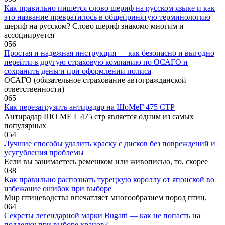
Как правильно пишется слово шериф на русском языке и как
это название превратилось в общепринятую терминологию
шериф на русском? Слово шериф знакомо многим и
ассоциируется
0
56
Простая и надежная инструкция — как безопасно и выгодно
перейти в другую страховую компанию по ОСАГО и
сохранить деньги при оформлении полиса
ОСАГО (обязательное страхование автогражданской
ответственности)
0
65
Как перезагрузить антирадар на ШоМеГ 475 СТР
Антирадар ШО МЕ Г 475 стр является одним из самых
популярных
0
54
Лучшие способы удалить краску с дисков без повреждений и
усугубления проблемы
Если вы занимаетесь ремешком или живописью, то, скорее
0
38
Как правильно распознать турецкую короллу от японской во
избежание ошибок при выборе
Мир птицеводства впечатляет многообразием пород птиц.
0
64
Секреты легендарной марки Bugatti — как не попасть на
подделку при выборе кранов?