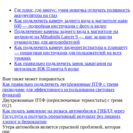
Где плюс, где минус: учим новичка отличать полярность
аккумулятора на глаз
Как подключить камеру заднего вида к магнитоле нави
600 — подробная инструкция с фото и видео
Подключение камеры заднего вида к магнитоле на
андроиде на Mitsubishi Lancer 9 — шаг за шагом
руководство для автолюбителей
Как подключить камеру видеорегистратора к планшету
— пошаговая инструкция для пользователей на всех
уровнях
Как правильно подключить замок зажигания на
мотоцикле ИЖ Планета 6 вольт
Вам также может понравиться
Как правильно подключить двухрежимные ПТФ с тремя
проводами для эффективного использования световых
функций
Двухрежимные ПТФ (переключаемые термостаты) с тремя
0
121
Как подать заявление на розыск автомобиля в ГИБДД через
Госуслуги и получить оперативный результат без лишних
хлопот и бюрократии
Утеря автомобиля является серьезной проблемой, которая
0
98