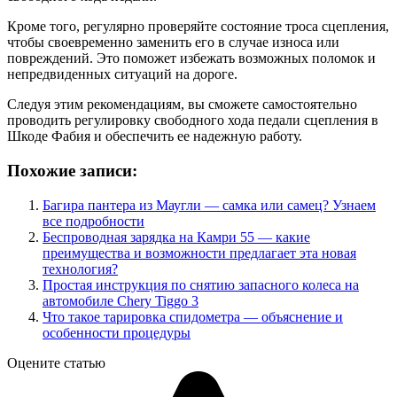
Кроме того, регулярно проверяйте состояние троса сцепления,
чтобы своевременно заменить его в случае износа или
повреждений. Это поможет избежать возможных поломок и
непредвиденных ситуаций на дороге.
Следуя этим рекомендациям, вы сможете самостоятельно
проводить регулировку свободного хода педали сцепления в
Шкоде Фабия и обеспечить ее надежную работу.
Похожие записи:
Багира пантера из Маугли — самка или самец? Узнаем
все подробности
Беспроводная зарядка на Камри 55 — какие
преимущества и возможности предлагает эта новая
технология?
Простая инструкция по снятию запасного колеса на
автомобиле Chery Tiggo 3
Что такое тарировка спидометра — объяснение и
особенности процедуры
Оцените статью