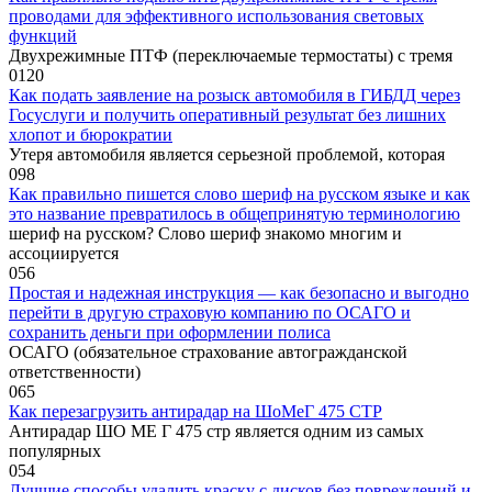
проводами для эффективного использования световых
функций
Двухрежимные ПТФ (переключаемые термостаты) с тремя
0
120
Как подать заявление на розыск автомобиля в ГИБДД через
Госуслуги и получить оперативный результат без лишних
хлопот и бюрократии
Утеря автомобиля является серьезной проблемой, которая
0
98
Как правильно пишется слово шериф на русском языке и как
это название превратилось в общепринятую терминологию
шериф на русском? Слово шериф знакомо многим и
ассоциируется
0
56
Простая и надежная инструкция — как безопасно и выгодно
перейти в другую страховую компанию по ОСАГО и
сохранить деньги при оформлении полиса
ОСАГО (обязательное страхование автогражданской
ответственности)
0
65
Как перезагрузить антирадар на ШоМеГ 475 СТР
Антирадар ШО МЕ Г 475 стр является одним из самых
популярных
0
54
Лучшие способы удалить краску с дисков без повреждений и