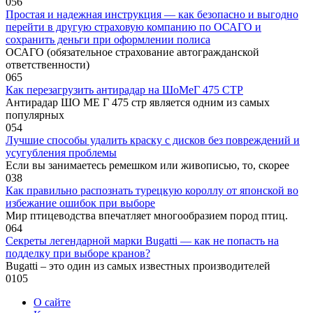
0
56
Простая и надежная инструкция — как безопасно и выгодно
перейти в другую страховую компанию по ОСАГО и
сохранить деньги при оформлении полиса
ОСАГО (обязательное страхование автогражданской
ответственности)
0
65
Как перезагрузить антирадар на ШоМеГ 475 СТР
Антирадар ШО МЕ Г 475 стр является одним из самых
популярных
0
54
Лучшие способы удалить краску с дисков без повреждений и
усугубления проблемы
Если вы занимаетесь ремешком или живописью, то, скорее
0
38
Как правильно распознать турецкую короллу от японской во
избежание ошибок при выборе
Мир птицеводства впечатляет многообразием пород птиц.
0
64
Секреты легендарной марки Bugatti — как не попасть на
подделку при выборе кранов?
Bugatti – это один из самых известных производителей
0
105
О сайте