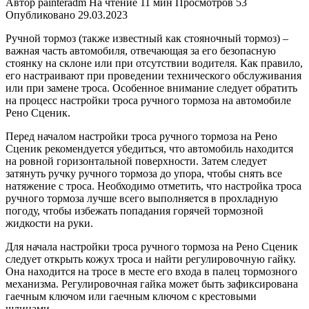
Автор
painteradm
На чтение
11 мин
Просмотров
53
Опубликовано
29.03.2023
Ручной тормоз (также известный как стояночный тормоз) –
важная часть автомобиля, отвечающая за его безопасную
стоянку на склоне или при отсутствии водителя. Как правило,
его настраивают при проведении технического обслуживания
или при замене троса. Особенное внимание следует обратить
на процесс настройки троса ручного тормоза на автомобиле
Рено Сценик.
Перед началом настройки троса ручного тормоза на Рено
Сценик рекомендуется убедиться, что автомобиль находится
на ровной горизонтальной поверхности. Затем следует
затянуть ручку ручного тормоза до упора, чтобы снять все
натяжение с троса. Необходимо отметить, что настройка троса
ручного тормоза лучше всего выполняется в прохладную
погоду, чтобы избежать попадания горячей тормозной
жидкости на руки.
Для начала настройки троса ручного тормоза на Рено Сценик
следует открыть кожух троса и найти регулировочную гайку.
Она находится на тросе в месте его входа в палец тормозного
механизма. Регулировочная гайка может быть зафиксирована
гаечным ключом или гаечным ключом с крестовыми
шлицами.