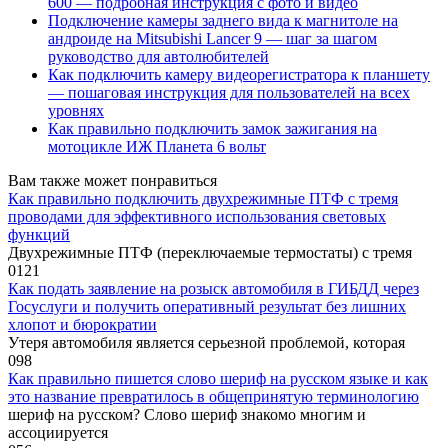
600 — подробная инструкция с фото и видео
Подключение камеры заднего вида к магнитоле на
андроиде на Mitsubishi Lancer 9 — шаг за шагом
руководство для автолюбителей
Как подключить камеру видеорегистратора к планшету
— пошаговая инструкция для пользователей на всех
уровнях
Как правильно подключить замок зажигания на
мотоцикле ИЖ Планета 6 вольт
Вам также может понравиться
Как правильно подключить двухрежимные ПТФ с тремя
проводами для эффективного использования световых
функций
Двухрежимные ПТФ (переключаемые термостаты) с тремя
0
121
Как подать заявление на розыск автомобиля в ГИБДД через
Госуслуги и получить оперативный результат без лишних
хлопот и бюрократии
Утеря автомобиля является серьезной проблемой, которая
0
98
Как правильно пишется слово шериф на русском языке и как
это название превратилось в общепринятую терминологию
шериф на русском? Слово шериф знакомо многим и
ассоциируется