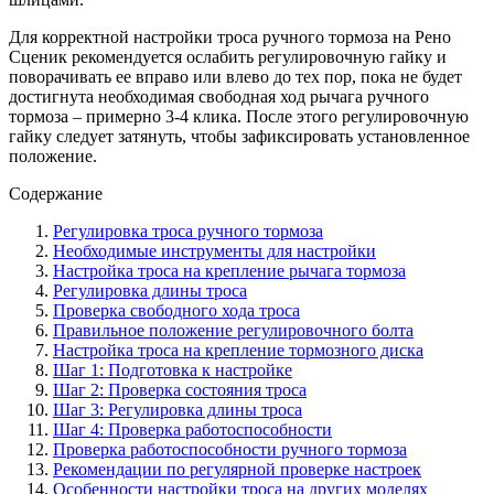
Для корректной настройки троса ручного тормоза на Рено
Сценик рекомендуется ослабить регулировочную гайку и
поворачивать ее вправо или влево до тех пор, пока не будет
достигнута необходимая свободная ход рычага ручного
тормоза – примерно 3-4 клика. После этого регулировочную
гайку следует затянуть, чтобы зафиксировать установленное
положение.
Содержание
Регулировка троса ручного тормоза
Необходимые инструменты для настройки
Настройка троса на крепление рычага тормоза
Регулировка длины троса
Проверка свободного хода троса
Правильное положение регулировочного болта
Настройка троса на крепление тормозного диска
Шаг 1: Подготовка к настройке
Шаг 2: Проверка состояния троса
Шаг 3: Регулировка длины троса
Шаг 4: Проверка работоспособности
Проверка работоспособности ручного тормоза
Рекомендации по регулярной проверке настроек
Особенности настройки троса на других моделях