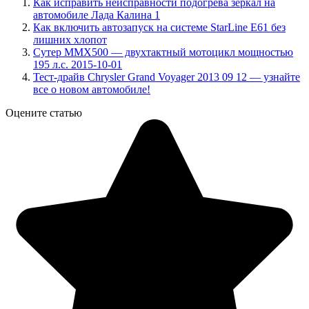
Как исправить неисправности подогрева зеркал на
автомобиле Лада Калина 1
Как включить автозапуск на системе StarLine E61 без
лишних хлопот
Сутер ММХ500 — двухтактный мотоцикл мощностью
195 л.с. 2015-10-01
Тест-драйв Chrysler Grand Voyager 2013 09 12 — узнайте
все о новом автомобиле!
Оцените статью