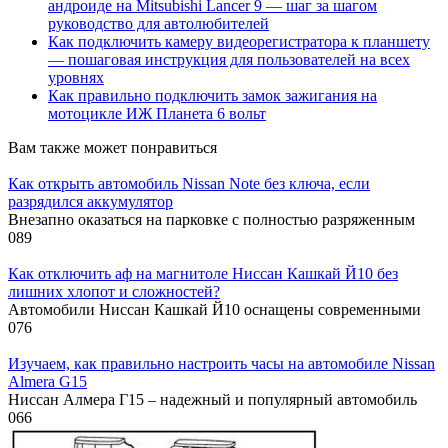
андроиде на Mitsubishi Lancer 9 — шаг за шагом
руководство для автолюбителей
Как подключить камеру видеорегистратора к планшету
— пошаговая инструкция для пользователей на всех
уровнях
Как правильно подключить замок зажигания на
мотоцикле ИЖ Планета 6 вольт
Вам также может понравиться
Как открыть автомобиль Nissan Note без ключа, если
разрядился аккумулятор
Внезапно оказаться на парковке с полностью разряженным
0
89
Как отключить аф на магнитоле Ниссан Кашкай Й10 без
лишних хлопот и сложностей?
Автомобили Ниссан Кашкай Й10 оснащены современными
0
76
Изучаем, как правильно настроить часы на автомобиле Nissan
Almera G15
Ниссан Алмера Г15 – надежный и популярный автомобиль
0
66