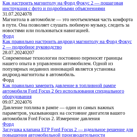
Как настроить магнитолу на Форд Фокус 2 — пошаговая
инструкция с фото и подробными объяснениями
31.07.2024
0
78
Магнитола в автомобиле — это неотъемлемая часть комфорта
в пути. Она позволяет слушать любимую музыку, следить за
новостями или пользоваться навигацией.
Форд
Как правильно настроить андроид магнитолу на Форд Фокус
2 — подробное руководство
28.07.2024
0
207
Современные технологии постоянно переносят границы
нашего опыта в управлении автомобилем. Одной из
популярных недавних инноваций является установка
андроид-магнитолы в автомобиль.
Форд
Как правильно замерить давление в топливной рампе
автомобиля Ford Focus 2 без использования специального
оборудования
09.07.2024
0
76
Давление топлива в рампе — один из самых важных
параметров, указывающих на состояние двигателя вашего
автомобиля Ford Focus 2. Измерение давления
Форд
Заглушка клапана ЕГР Ford Focus 2 — идеальное решение для
повышения автомобильной производительности