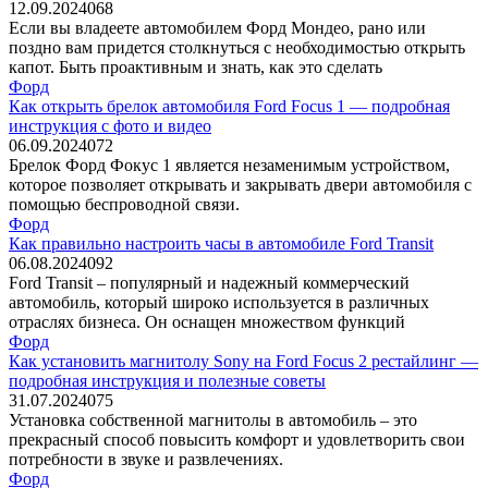
12.09.2024
0
68
Если вы владеете автомобилем Форд Мондео, рано или
поздно вам придется столкнуться с необходимостью открыть
капот. Быть проактивным и знать, как это сделать
Форд
Как открыть брелок автомобиля Ford Focus 1 — подробная
инструкция с фото и видео
06.09.2024
0
72
Брелок Форд Фокус 1 является незаменимым устройством,
которое позволяет открывать и закрывать двери автомобиля с
помощью беспроводной связи.
Форд
Как правильно настроить часы в автомобиле Ford Transit
06.08.2024
0
92
Ford Transit – популярный и надежный коммерческий
автомобиль, который широко используется в различных
отраслях бизнеса. Он оснащен множеством функций
Форд
Как установить магнитолу Sony на Ford Focus 2 рестайлинг —
подробная инструкция и полезные советы
31.07.2024
0
75
Установка собственной магнитолы в автомобиль – это
прекрасный способ повысить комфорт и удовлетворить свои
потребности в звуке и развлечениях.
Форд