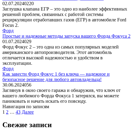
02.07.2024
0
220
Заглушка клапана ЕГР – это одно из наиболее эффективных
решений проблем, связанных с работой системы
рециркуляции отработавших газов (ЕГР) в автомобиле Ford
Focus 2.
Форд
Простые и надежные методы запуска вашего Форда Фокуса 2
01.07.2024
0
29
Форд Фокус 2 – это одна из самых популярных моделей
американского автопроизводителя. Этот автомобиль
отличается высокой надежностью и удобством в
эксплуатации.
Форд
Как завести Форд Фокус 1 без ключа — надежное и
безопасное решение для любого автовладельца!
30.06.2024
0
56
Заглянув в окно своего гаража и обнаружив, что ключ от
вашего любимого Форда Фокуса 1 затерялся, вы можете
паниковать и начать искать его повсюду.
Навигация по записям
1
2
…
43
Далее
Свежие записи