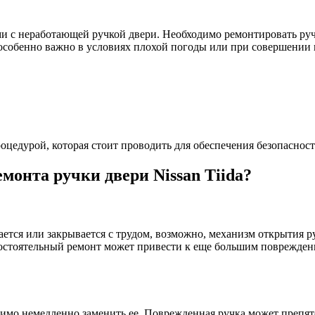
и с неработающей ручкой двери. Необходимо ремонтировать ручк
о особенно важно в условиях плохой погоды или при совершении 
процедурой, которая стоит проводить для обеспечения безопаснос
монта ручки двери Nissan Tiida?
ывается или закрывается с трудом, возможно, механизм открытия 
остоятельный ремонт может привести к еще большим повреждения
ходимо немедленно заменить ее. Поврежденная ручка может преп