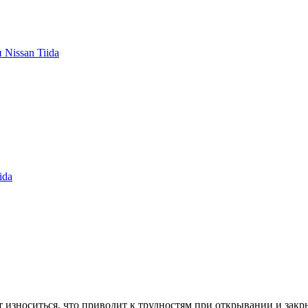
Nissan Tiida
ida
 износиться, что приводит к трудностям при открывании и закр