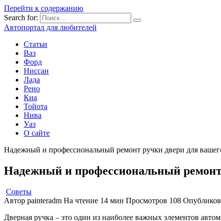
Перейти к содержанию
Search for:
Автопортал для любителей
Статьи
Ваз
Форд
Ниссан
Лада
Рено
Киа
Тойота
Нива
Уаз
О сайте
Надежный и профессиональный ремонт ручки двери для вашего 
Надежный и профессиональный ремонт р
Советы
Автор
painteradm
На чтение
14 мин
Просмотров
108
Опубликов
Дверная ручка – это один из наиболее важных элементов автом