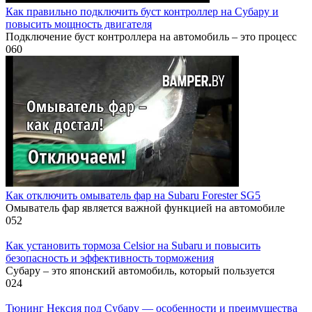
Как правильно подключить буст контроллер на Субару и
повысить мощность двигателя
Подключение буст контроллера на автомобиль – это процесс
0
60
Как отключить омыватель фар на Subaru Forester SG5
Омыватель фар является важной функцией на автомобиле
0
52
Как установить тормоза Celsior на Subaru и повысить
безопасность и эффективность торможения
Субару – это японский автомобиль, который пользуется
0
24
Тюнинг Нексия под Субару — особенности и преимущества