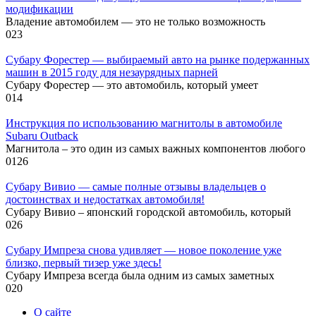
модификации
Владение автомобилем — это не только возможность
0
23
Субару Форестер — выбираемый авто на рынке подержанных
машин в 2015 году для незаурядных парней
Субару Форестер — это автомобиль, который умеет
0
14
Инструкция по использованию магнитолы в автомобиле
Subaru Outback
Магнитола – это один из самых важных компонентов любого
0
126
Субару Вивио — самые полные отзывы владельцев о
достоинствах и недостатках автомобиля!
Субару Вивио – японский городской автомобиль, который
0
26
Субару Импреза снова удивляет — новое поколение уже
близко, первый тизер уже здесь!
Субару Импреза всегда была одним из самых заметных
0
20
О сайте