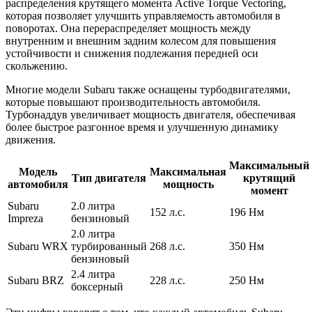
распределения крутящего момента Active Torque Vectoring,
которая позволяет улучшить управляемость автомобиля в
поворотах. Она перераспределяет мощность между
внутренним и внешним задним колесом для повышения
устойчивости и снижения подлежания передней оси
скольжению.
Многие модели Subaru также оснащены турбодвигателями,
которые повышают производительность автомобиля.
Турбонаддув увеличивает мощность двигателя, обеспечивая
более быстрое разгонное время и улучшенную динамику
движения.
Максимальный
Модель
Максимальная
Тип двигателя
крутящий
автомобиля
мощность
момент
Subaru
2.0 литра
152 л.с.
196 Нм
Impreza
бензиновый
2.0 литра
Subaru WRX
турбированный
268 л.с.
350 Нм
бензиновый
2.4 литра
Subaru BRZ
228 л.с.
250 Нм
боксерный