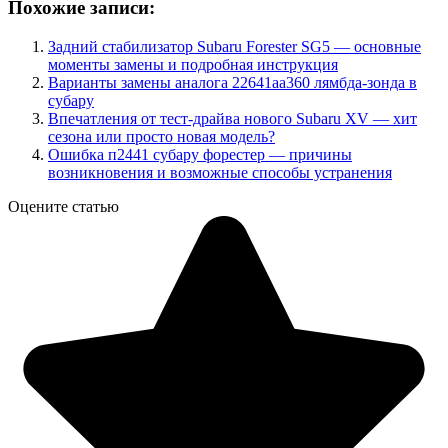
Похожие записи:
Задний стабилизатор Subaru Forester SG5 — основные
моменты замены и подробная инструкция
Варианты замены аналога 22641аа360 лямбда-зонда в
субару
Впечатления от тест-драйва нового Subaru XV — хит
сезона или просто новая модель?
Ошибка п2441 субару форестер — причины
возникновения и возможные способы устранения
Оцените статью