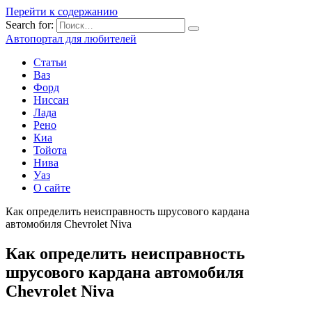
Перейти к содержанию
Search for:
Автопортал для любителей
Статьи
Ваз
Форд
Ниссан
Лада
Рено
Киа
Тойота
Нива
Уаз
О сайте
Как определить неисправность шрусового кардана
автомобиля Chevrolet Niva
Как определить неисправность
шрусового кардана автомобиля
Chevrolet Niva