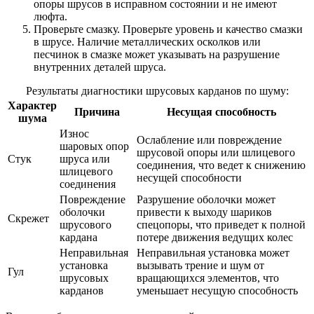
опоры шрусов в исправном состоянии и не имеют
люфта.
Проверьте смазку. Проверьте уровень и качество смазки
в шрусе. Наличие металлических осколков или
песчинок в смазке может указывать на разрушение
внутренних деталей шруса.
Результаты диагностики шрусовых карданов по шуму:
Характер
Причина
Несущая способность
шума
Износ
Ослабление или повреждение
шаровых опор
шрусовой опоры или шлицевого
Стук
шруса или
соединения, что ведет к снижению
шлицевого
несущей способности
соединения
Повреждение
Разрушение оболочки может
оболочки
привести к выходу шариков
Скрежет
шрусового
спецопоры, что приведет к полной
кардана
потере движения ведущих колес
Неправильная
Неправильная установка может
установка
вызывать трение и шум от
Гул
шрусовых
вращающихся элементов, что
карданов
уменьшает несущую способность