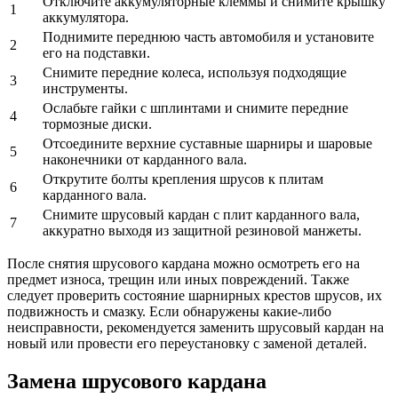
Отключите аккумуляторные клеммы и снимите крышку
1
аккумулятора.
Поднимите переднюю часть автомобиля и установите
2
его на подставки.
Снимите передние колеса, используя подходящие
3
инструменты.
Ослабьте гайки с шплинтами и снимите передние
4
тормозные диски.
Отсоедините верхние суставные шарниры и шаровые
5
наконечники от карданного вала.
Открутите болты крепления шрусов к плитам
6
карданного вала.
Снимите шрусовый кардан с плит карданного вала,
7
аккуратно выходя из защитной резиновой манжеты.
После снятия шрусового кардана можно осмотреть его на
предмет износа, трещин или иных повреждений. Также
следует проверить состояние шарнирных крестов шрусов, их
подвижность и смазку. Если обнаружены какие-либо
неисправности, рекомендуется заменить шрусовый кардан на
новый или провести его переустановку с заменой деталей.
Замена шрусового кардана