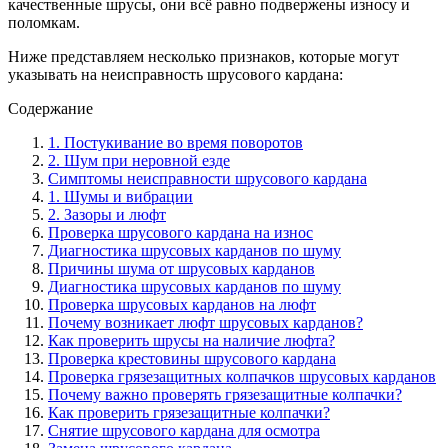
качественные шрусы, они всё равно подвержены износу и
поломкам.
Ниже представляем несколько признаков, которые могут
указывать на неисправность шрусового кардана:
Содержание
1. Постукивание во время поворотов
2. Шум при неровной езде
Симптомы неисправности шрусового кардана
1. Шумы и вибрации
2. Зазоры и люфт
Проверка шрусового кардана на износ
Диагностика шрусовых карданов по шуму
Причины шума от шрусовых карданов
Диагностика шрусовых карданов по шуму
Проверка шрусовых карданов на люфт
Почему возникает люфт шрусовых карданов?
Как проверить шрусы на наличие люфта?
Проверка крестовины шрусового кардана
Проверка грязезащитных колпачков шрусовых карданов
Почему важно проверять грязезащитные колпачки?
Как проверить грязезащитные колпачки?
Снятие шрусового кардана для осмотра