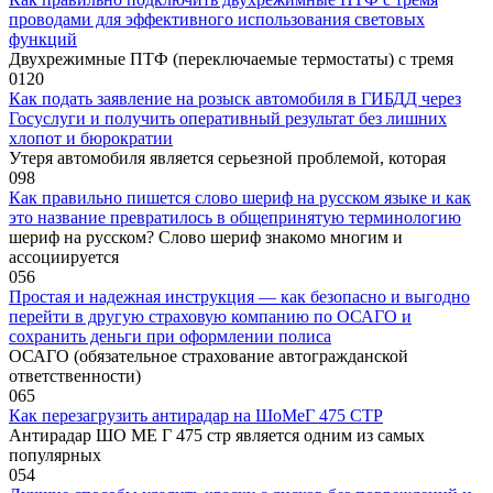
проводами для эффективного использования световых
функций
Двухрежимные ПТФ (переключаемые термостаты) с тремя
0
120
Как подать заявление на розыск автомобиля в ГИБДД через
Госуслуги и получить оперативный результат без лишних
хлопот и бюрократии
Утеря автомобиля является серьезной проблемой, которая
0
98
Как правильно пишется слово шериф на русском языке и как
это название превратилось в общепринятую терминологию
шериф на русском? Слово шериф знакомо многим и
ассоциируется
0
56
Простая и надежная инструкция — как безопасно и выгодно
перейти в другую страховую компанию по ОСАГО и
сохранить деньги при оформлении полиса
ОСАГО (обязательное страхование автогражданской
ответственности)
0
65
Как перезагрузить антирадар на ШоМеГ 475 СТР
Антирадар ШО МЕ Г 475 стр является одним из самых
популярных
0
54