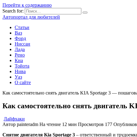
Перейти к содержанию
Search for:
Автопортал для любителей
Статьи
Ваз
Форд
Ниссан
Лада
Рено
Киа
Тойота
Нива
Уаз
О сайте
Как самостоятельно снять двигатель KIA Sportage 3 — пошаго
Как самостоятельно снять двигатель K
Лайфхаки
Автор
painteradm
На чтение
12 мин
Просмотров
177
Опубликов
Снятие двигателя Kia Sportage 3
– ответственный и трудоемки