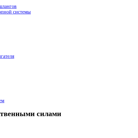
шлангов
лопной системы
игателя
ем
бственными силами