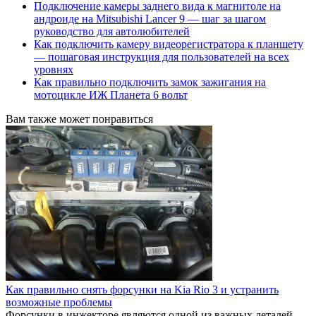
Подключение камеры заднего вида к магнитоле на
андроиде на Mitsubishi Lancer 9 — шаг за шагом
руководство для автолюбителей
Как подключить камеру видеорегистратора к планшету
— пошаговая инструкция для пользователей на всех
уровнях
Как правильно подключить замок зажигания на
мотоцикле ИЖ Планета 6 вольт
Вам также может понравиться
Как правильно снять форсунки на Kia Rio 3 и устранить
возможные проблемы
Форсунки в инжекторе являются одной из важных деталей