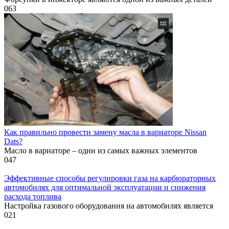
0
63
Как правильно провести замену масла в вариаторе Nissan
Dats?
Масло в вариаторе – один из самых важных элементов
0
47
Эффективные способы регулировки газа на карбюраторных
автомобилях для оптимальной эксплуатации и снижения
расхода топлива
Настройка газового оборудования на автомобилях является
0
21