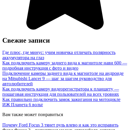
Свежие записи
Где плюс, где минус: учим новичка отличать полярность
аккумулятора на глаз
Как подключить камеру заднего вида к магнитоле нави 600 —
подробная инструкция с фото и видео
Подключение камеры заднего вида к магнитоле на андроиде
на Mitsubishi Lancer 9 — шаг за шагом руководство для
автолюбителей
Как подключить камеру видеорегистратора к планшету —
пошаговая инструкция для пользователей на всех уровнях
Как правильно подключить замок зажигания на мотоцикле
ИЖ Планета 6 вольт
Вам также может понравиться
Почему Ford Focus 3 тянет руль влево и как это исправить