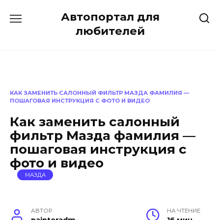
Перейти
Автопортал для
к
содержанию
любителей
КАК ЗАМЕНИТЬ САЛОННЫЙ ФИЛЬТР МАЗДА ФАМИЛИЯ —
ПОШАГОВАЯ ИНСТРУКЦИЯ С ФОТО И ВИДЕО
Как заменить салонный
фильтр Мазда фамилия —
пошаговая инструкция с
фото и видео
МАЗДА
АВТОР
НА ЧТЕНИЕ
painteradm
16 мин