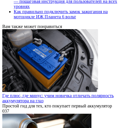
— пошаговая инструкция для пользователей на всех
уровнях
Как правильно подключить замок зажигания на
мотоцикле ИЖ Планета 6 вольт
Вам также может понравиться
Где плюс, где минус: учим новичка отличать полярность
аккумулятора на глаз
Простой гид для тех, кто покупает первый аккумулятор
0
37