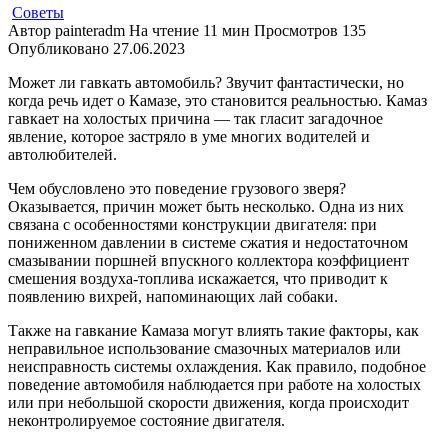
Советы
Автор
painteradm
На чтение
11 мин
Просмотров
135
Опубликовано
27.06.2023
Может ли гавкать автомобиль? Звучит фантастически, но
когда речь идет о Камазе, это становится реальностью. Камаз
гавкает на холостых причина — так гласит загадочное
явление, которое застряло в уме многих водителей и
автолюбителей.
Чем обусловлено это поведение грузового зверя?
Оказывается, причин может быть несколько. Одна из них
связана с особенностями конструкции двигателя: при
пониженном давлении в системе сжатия и недостаточном
смазывании поршней впускного коллектора коэффициент
смешения воздуха-топлива искажается, что приводит к
появлению вихрей, напоминающих лай собаки.
Также на гавкание Камаза могут влиять такие факторы, как
неправильное использование смазочных материалов или
неисправность системы охлаждения. Как правило, подобное
поведение автомобиля наблюдается при работе на холостых
или при небольшой скорости движения, когда происходит
неконтролируемое состояние двигателя.