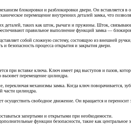
еханизм блокировки и разблокировки двери. Он вставляется в о
аническое перемещение внутренних деталей замка, что позволяе
ких деталей, таких как шток, рычаги и пружины. Шток, связыв
обеспечивают правильное выполнение функций замка — блокиров
едставляет собой сложную систему, состоящую из внешней ручки
 и безопасность процесса открытия и закрытия двери.
тся при вставке ключа. Ключ имеет ряд выступов и пазов, кото
то вызовет перемещение цилиндра.
ие, переключая механизмы замка. Когда ключ поворачивается, з
й части цилиндра.
ет осуществить свободное движение. Он вращается и переносит
и оставаться запертыми и открытыми при необходимости.
дополнительные функции безопасности, такие как центральное з