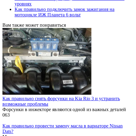
уровнях
Как правильно подключить замок зажигания на
мотоцикле ИЖ Планета 6 вольт
Вам также может понравиться
Как правильно снять форсунки на Kia Rio 3 и устранить
возможные проблемы
Форсунки в инжекторе являются одной из важных деталей
0
63
Как правильно провести замену масла в вариаторе Nissan
Dats?