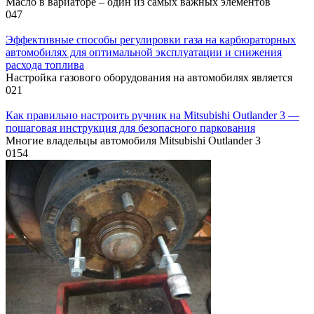
Масло в вариаторе – один из самых важных элементов
0
47
Эффективные способы регулировки газа на карбюраторных
автомобилях для оптимальной эксплуатации и снижения
расхода топлива
Настройка газового оборудования на автомобилях является
0
21
Как правильно настроить ручник на Mitsubishi Outlander 3 —
пошаговая инструкция для безопасного паркования
Многие владельцы автомобиля Mitsubishi Outlander 3
0
154