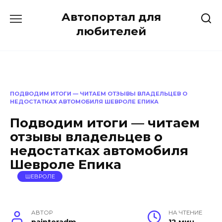
Перейти
Автопортал для
к
содержанию
любителей
ПОДВОДИМ ИТОГИ — ЧИТАЕМ ОТЗЫВЫ ВЛАДЕЛЬЦЕВ О
НЕДОСТАТКАХ АВТОМОБИЛЯ ШЕВРОЛЕ ЕПИКА
Подводим итоги — читаем
отзывы владельцев о
недостатках автомобиля
Шевроле Епика
ШЕВРОЛЕ
АВТОР
НА ЧТЕНИЕ
painteradm
12 мин