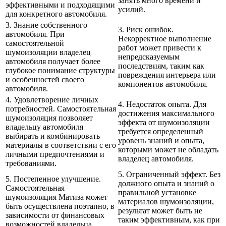
занять много времени и
эффективными и подходящими
усилий.
для конкретного автомобиля.
3. Знание собственного
3. Риск ошибок.
автомобиля. При
Некорректное выполнение
самостоятельной
работ может привести к
шумоизоляции владелец
непредсказуемым
автомобиля получает более
последствиям, таким как
глубокое понимание структуры
повреждения интерьера или
и особенностей своего
компонентов автомобиля.
автомобиля.
4. Удовлетворение личных
4. Недостаток опыта. Для
потребностей. Самостоятельная
достижения максимального
шумоизоляция позволяет
эффекта от шумоизоляции
владельцу автомобиля
требуется определенный
выбирать и комбинировать
уровень знаний и опыта,
материалы в соответствии с его
которыми может не обладать
личными предпочтениями и
владелец автомобиля.
требованиями.
5. Ограниченный эффект. Без
5. Постепенное улучшение.
должного опыта и знаний о
Самостоятельная
правильной установке
шумоизоляция Матиза может
материалов шумоизоляции,
быть осуществлена поэтапно, в
результат может быть не
зависимости от финансовых
таким эффективным, как при
возможностей владельца