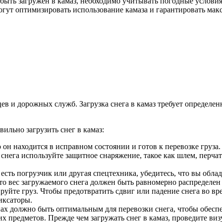
быть загружен в камаз, необходимо учитывать погодные условия
огут оптимизировать использование камаза и гарантировать мак
ев и дорожных служб. Загрузка снега в камаз требует определен
ильно загрузить снег в камаз:
 он находится в исправном состоянии и готов к перевозке груза.
снега используйте защитное снаряжение, такое как шлем, перчат
есть погрузчик или другая спецтехника, убедитесь, что вы обл
о вес загружаемого снега должен быть равномерно распределен 
йте груз. Чтобы предотвратить сдвиг или падение снега во вр
иксаторы.
ах должно быть оптимальным для перевозки снега, чтобы обеспеч
их предметов. Прежде чем загружать снег в камаз, проведите в