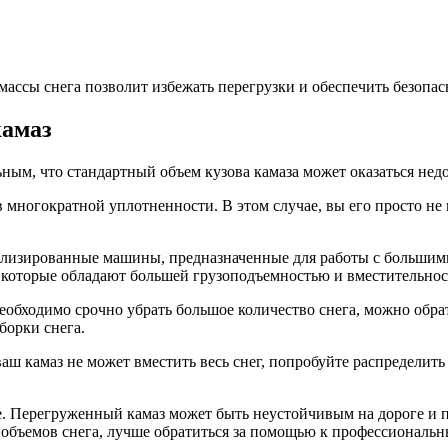
ассы снега позволит избежать перегрузки и обеспечить безопасн
камаз
ьным, что стандартный объем кузова камаза может оказаться нед
а в многократной уплотненности. В этом случае, вы его просто н
ализированные машины, предназначенные для работы с большим
которые обладают большей грузоподъемностью и вместительнос
необходимо срочно убрать большое количество снега, можно обр
борки снега.
ваш камаз не может вместить весь снег, попробуйте распределить
е. Перегруженный камаз может быть неустойчивым на дороге и п
 объемов снега, лучше обратиться за помощью к профессиональ