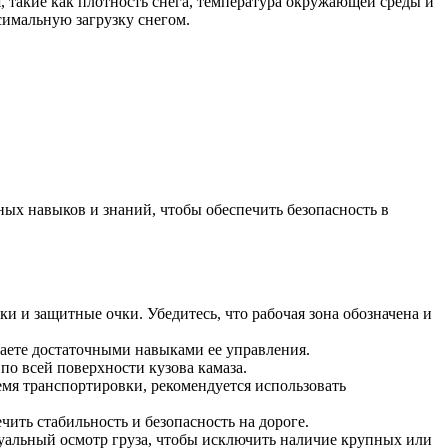
, такие как плотность снега, температура окружающей среды и
симальную загрузку снегом.
ных навыков и знаний, чтобы обеспечить безопасность в
ки и защитные очки. Убедитесь, что рабочая зона обозначена и
адаете достаточными навыками ее управления.
по всей поверхности кузова камаза.
емя транспортировки, рекомендуется использовать
ить стабильность и безопасность на дороге.
изуальный осмотр груза, чтобы исключить наличие крупных или