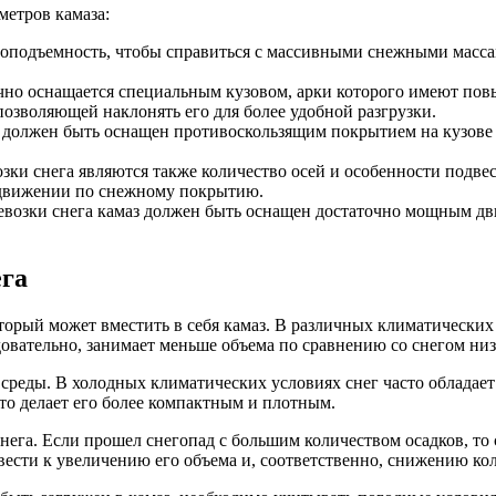
метров камаза:
зоподъемность, чтобы справиться с массивными снежными масса
ычно оснащается специальным кузовом, арки которого имеют пов
позволяющей наклонять его для более удобной разгрузки.
 должен быть оснащен противоскользящим покрытием на кузове 
озки снега являются также количество осей и особенности подв
 движении по снежному покрытию.
возки снега камаз должен быть оснащен достаточно мощным дви
ега
торый может вместить в себя камаз. В различных климатически
довательно, занимает меньше объема по сравнению со снегом ни
еды. В холодных климатических условиях снег часто обладает б
то делает его более компактным и плотным.
нега. Если прошел снегопад с большим количеством осадков, то
ести к увеличению его объема и, соответственно, снижению кол