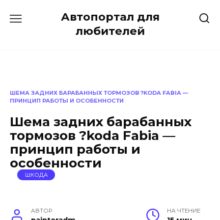
Перейти
Автопортал для
к
содержанию
любителей
ШЕМА ЗАДНИХ БАРАБАННЫХ ТОРМОЗОВ ?KODA FABIA —
ПРИНЦИП РАБОТЫ И ОСОБЕННОСТИ
Шема задних барабанных
тормозов ?koda Fabia —
принцип работы и
особенности
ШКОДА
АВТОР
НА ЧТЕНИЕ
painteradm
15 мин