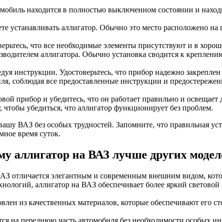
омобиль находится в полностью выключенном состоянии и находит
ете устанавливать аллигатор. Обычно это место расположено на
верьтесь, что все необходимые элементы присутствуют и в хорош
зводителем аллигатора. Обычно установка сводится к креплени
ледуя инструкции. Удостоверьтесь, что прибор надежно закрепле
иля, соблюдая все предоставленные инструкции и предостережен
вой прибор и убедитесь, что он работает правильно и освещает 
, чтобы убедиться, что аллигатор функционирует без проблем.
вашу ВАЗ без особых трудностей. Запомните, что правильная уст
мное время суток.
му аллигатор на ВАЗ лучше других модел
ВАЗ отличается элегантным и современным внешним видом, кот
нологий, аллигатор на ВАЗ обеспечивает более яркий световой 
овлен из качественных материалов, которые обеспечивают его с
ется на переднюю часть автомобиля без необходимости особых и