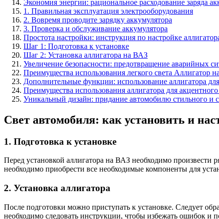
Экономия энергии: рациональное расходование заряда ак
1. Правильная эксплуатация электрооборудования
2. Вовремя проводите зарядку аккумулятора
3. Проверка и обслуживание аккумулятора
Простота настройки: инструкция по настройке аллигатор
Шаг 1: Подготовка к установке
Шаг 2: Установка аллигатора на ВАЗ
Увеличение безопасности: предотвращение аварийных с
Преимущества использования легкого света Аллигатор н
Дополнительные функции: использование аллигатора дл
Преимущества использования аллигатора для акцентного
Уникальный дизайн: придание автомобилю стильного и 
Свет автомобиля: как установить и нас
1. Подготовка к установке
Перед установкой аллигатора на ВАЗ необходимо произвести ря
необходимо приобрести все необходимые компоненты для устан
2. Установка аллигатора
После подготовки можно приступать к установке. Следует обра
необходимо следовать инструкции, чтобы избежать ошибок и 