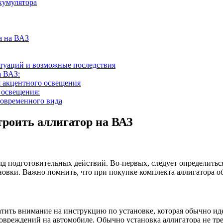
кумулятора
а на ВАЗ
итуаций и возможные последствия
а ВАЗ:
я акцентного освещения
 освещения:
современного вида
троить аллигатор на ВАЗ
д подготовительных действий. Во-первых, следует определиться
овки. Важно помнить, что при покупке комплекта аллигатора об
тить внимание на инструкцию по установке, которая обычно иде
повреждений на автомобиле. Обычно установка аллигатора не тр