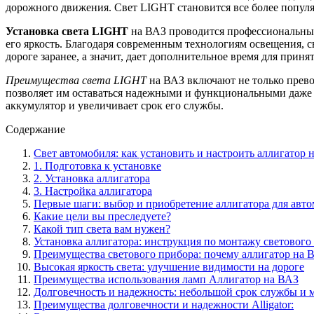
дорожного движения. Свет LIGHT становится все более попул
Установка света LIGHT
на ВАЗ проводится профессиональными
его яркость. Благодаря современным технологиям освещения, с
дороге заранее, а значит, дает дополнительное время для прин
Преимущества света LIGHT
на ВАЗ включают не только превос
позволяет им оставаться надежными и функциональными даже в
аккумулятор и увеличивает срок его службы.
Содержание
Свет автомобиля: как установить и настроить аллигатор 
1. Подготовка к установке
2. Установка аллигатора
3. Настройка аллигатора
Первые шаги: выбор и приобретение аллигатора для авт
Какие цели вы преследуете?
Какой тип света вам нужен?
Установка аллигатора: инструкция по монтажу светового
Преимущества светового прибора: почему аллигатор на 
Высокая яркость света: улучшение видимости на дороге
Преимущества использования ламп Аллигатор на ВАЗ
Долговечность и надежность: небольшой срок службы и
Преимущества долговечности и надежности Alligator: