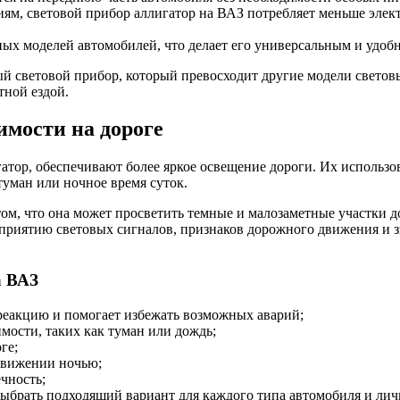
м, световой прибор аллигатор на ВАЗ потребляет меньше элект
ных моделей автомобилей, что делает его универсальным и удоб
й световой прибор, который превосходит другие модели светов
тной ездой.
имости на дороге
атор, обеспечивают более яркое освещение дороги. Их использ
туман или ночное время суток.
том, что она может просветить темные и малозаметные участки 
сприятию световых сигналов, признаков дорожного движения и з
а ВАЗ
 реакцию и помогает избежать возможных аварий;
мости, таких как туман или дождь;
ге;
движении ночью;
чность;
брать подходящий вариант для каждого типа автомобиля и лич