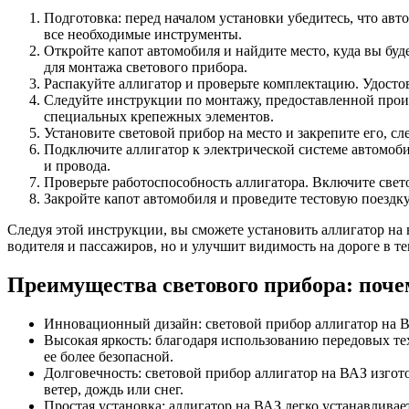
Подготовка: перед началом установки убедитесь, что авт
все необходимые инструменты.
Откройте капот автомобиля и найдите место, куда вы буд
для монтажа светового прибора.
Распакуйте аллигатор и проверьте комплектацию. Удосто
Следуйте инструкции по монтажу, предоставленной прои
специальных крепежных элементов.
Установите световой прибор на место и закрепите его, с
Подключите аллигатор к электрической системе автомоб
и провода.
Проверьте работоспособность аллигатора. Включите свето
Закройте капот автомобиля и проведите тестовую поездку
Следуя этой инструкции, вы сможете установить аллигатор на 
водителя и пассажиров, но и улучшит видимость на дороге в те
Преимущества светового прибора: поче
Инновационный дизайн: световой прибор аллигатор на 
Высокая яркость: благодаря использованию передовых тех
ее более безопасной.
Долговечность: световой прибор аллигатор на ВАЗ изгот
ветер, дождь или снег.
Простая установка: аллигатор на ВАЗ легко устанавлива