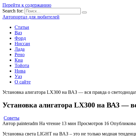
Перейти к содержанию
Search for:
Автопортал для любителей
Статьи
Ваз
Форд
Ниссан
Лада
Рено
Киа
Тойота
Нива
Уаз
О сайте
Установка алигатора LX300 на ВАЗ — вся правда о светодиодах
Установка алигатора LX300 на ВАЗ — вс
Советы
Автор
painteradm
На чтение
13 мин
Просмотров
16
Опубликова
Установка света LIGHT на ВАЗ – это не только модная тенденц