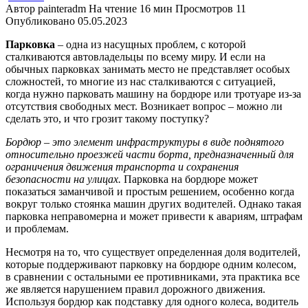
Автор
painteradm
На чтение
16 мин
Просмотров
11
Опубликовано
05.05.2023
Парковка
– одна из насущных проблем, с которой
сталкиваются автовладельцы по всему миру. И если на
обычных парковках занимать место не представляет особых
сложностей, то многие из нас сталкиваются с ситуацией,
когда нужно парковать машину на бордюре или тротуаре из-за
отсутствия свободных мест. Возникает вопрос – можно ли
сделать это, и что грозит такому поступку?
Бордюр – это элемент инфраструктуры в виде поднятого
относительно проезжей части борта, предназначенный для
ограничения движения транспорта и сохранения
безопасности на улицах.
Парковка на бордюре может
показаться заманчивой и простым решением, особенно когда
вокруг только стоянка машин других водителей. Однако такая
парковка неправомерна и может привести к авариям, штрафам
и проблемам.
Несмотря на то, что существует определенная доля водителей,
которые поддерживают парковку на бордюре одним колесом,
в сравнении с остальными ее противниками, эта практика все
же является нарушением правил дорожного движения.
Используя бордюр как подставку для одного колеса, водитель