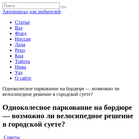
Перейти
Search
к
for:
Автопортал для любителей
содержанию
Статьи
Ваз
Форд
Ниссан
Лада
Рено
Киа
Тойота
Нива
Уаз
О сайте
Одноколесное паркование на бордюре — возможно ли
велосипедное решение в городской суете?
Одноколесное паркование на бордюре
— возможно ли велосипедное решение
в городской суете?
Советы