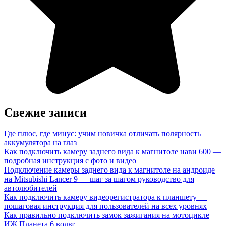
Свежие записи
Где плюс, где минус: учим новичка отличать полярность
аккумулятора на глаз
Как подключить камеру заднего вида к магнитоле нави 600 —
подробная инструкция с фото и видео
Подключение камеры заднего вида к магнитоле на андроиде
на Mitsubishi Lancer 9 — шаг за шагом руководство для
автолюбителей
Как подключить камеру видеорегистратора к планшету —
пошаговая инструкция для пользователей на всех уровнях
Как правильно подключить замок зажигания на мотоцикле
ИЖ Планета 6 вольт